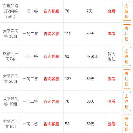
百度知道
去
蓝V问答
一问一答
咨询客服
78
7天
查看
注
（5组）
册
去
太平洋问
一问二答
咨询客服
111
30天
查看
注
答 15组
册
去
微信问一
暂无
一问一答
咨询客服
91
不保证
注
问7条
备注
册
去
太平洋问
一问二答
咨询客服
137
30天
查看
注
答 20组
册
去
太平洋问
一问二答
咨询客服
78
30天
查看
注
答 10组
册
去
太平洋问
一问二答
咨询客服
52
30天
查看
注
答 5组
册