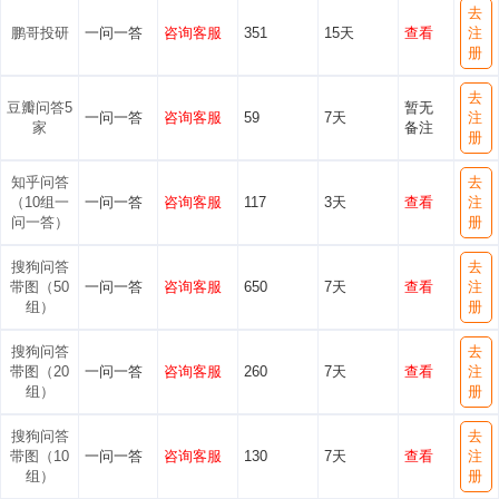
去
鹏哥投研
一问一答
咨询客服
351
15天
查看
注
册
去
豆瓣问答5
暂无
一问一答
咨询客服
59
7天
注
家
备注
册
知乎问答
去
（10组一
一问一答
咨询客服
117
3天
查看
注
问一答）
册
搜狗问答
去
带图（50
一问一答
咨询客服
650
7天
查看
注
组）
册
搜狗问答
去
带图（20
一问一答
咨询客服
260
7天
查看
注
组）
册
搜狗问答
去
带图（10
一问一答
咨询客服
130
7天
查看
注
组）
册