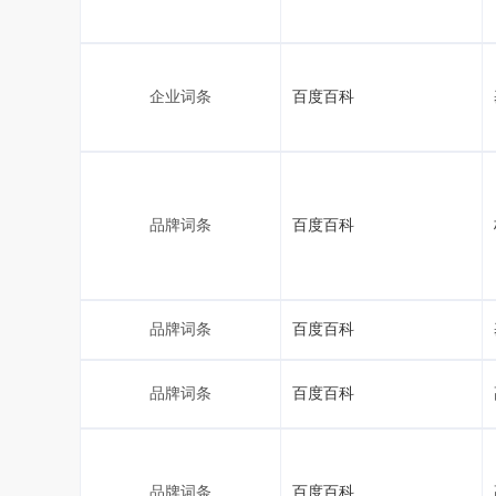
企业词条
百度百科
品牌词条
百度百科
品牌词条
百度百科
品牌词条
百度百科
品牌词条
百度百科