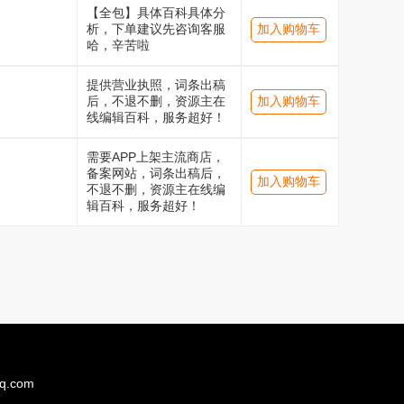
【全包】具体百科具体分
析，下单建议先咨询客服
加入购物车
哈，辛苦啦
提供营业执照，词条出稿
后，不退不删，资源主在
加入购物车
线编辑百科，服务超好！
需要APP上架主流商店，
备案网站，词条出稿后，
加入购物车
不退不删，资源主在线编
辑百科，服务超好！
q.com