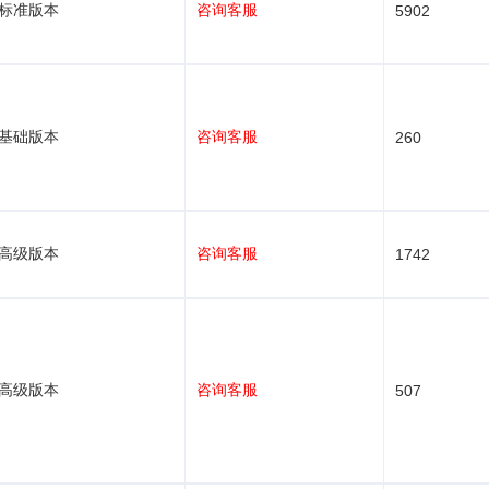
标准版本
咨询客服
5902
基础版本
咨询客服
260
高级版本
咨询客服
1742
高级版本
咨询客服
507