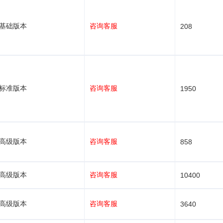
基础版本
咨询客服
208
标准版本
咨询客服
1950
高级版本
咨询客服
858
高级版本
咨询客服
10400
高级版本
咨询客服
3640