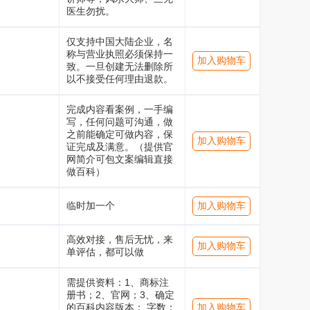
医生勿扰。
仅支持中国大陆企业，名
称与营业执照必须保持一
加入购物车
致。一旦创建无法删除所
以不接受任何理由退款。
完成内容看案例，一手编
写，任何问题可沟通，做
之前能确定可做内容，保
加入购物车
证完成及满意。（提供官
网简介可包文案编辑直接
做百科）
临时加一个
加入购物车
高效对接，售后无忧，来
加入购物车
单评估，都可以做
需提供资料：1、商标注
册书；2、官网；3、确定
的百科内容版本； 字数：
加入购物车