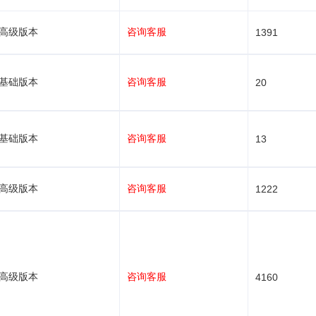
高级版本
咨询客服
1391
基础版本
咨询客服
20
基础版本
咨询客服
13
高级版本
咨询客服
1222
高级版本
咨询客服
4160