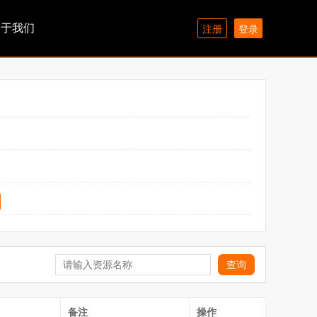
关于我们
注册
登录
坛
案代写
度百科
备注
操作