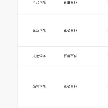
产品词条
百度百科
企业词条
互动百科
人物词条
百度百科
品牌词条
互动百科