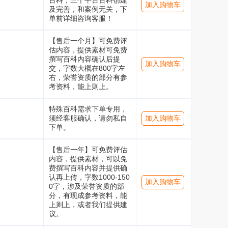
百科，三个平台百科创建
加入购物车
及完善，和案例无关，下
单前详细咨询客服！
【售后一个月】可免费评
估内容，提供素材可免费
撰写百科内容确认后提
加入购物车
交，字数大概在800字左
右，荣誉资质的部分有参
考资料，能上则上。
特殊百科需求下单专用，
须经客服确认，请勿私自
加入购物车
下单。
【售后一年】可免费评估
内容，提供素材，可以免
费撰写百科内容并提供确
认再上传，字数1000-150
加入购物车
0字，涉及荣誉资质的部
分，有现成参考资料，能
上则上，或者我们提供建
议。