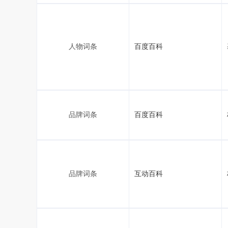
人物词条
百度百科
品牌词条
百度百科
品牌词条
互动百科