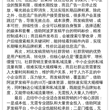
业的预算有限，很难长期投放，而且广告一旦停止投
放，曝光就会立即消失，无法实现长期品牌积累。除此
之外，信息流广告的用户接受度较低，很多用户会直接
跳过广告，导致无效点击、成本浪费。而发稿营销，成
本可控、持续性强，企业可以根据自身预算，选择适配
的媒体和套餐，借助阿波罗发稿平台的明码标价，精准
控制成本[1]；而且稿件发布后，会被搜索引擎收录，用
户后续搜索相关关键词时，能持续看到稿件内容，实现
长期曝光和品牌积累，性价比远超信息流广告。
再次，对比发稿营销与社群营销：社群营销的优势
是用户粘性高、转化快，但核心缺点是“覆盖面窄、增长
缓慢”[5]。社群营销主要依靠私域流量，中小企业的私域
流量有限，很难实现大规模曝光，而且社群运营需要投
入大量时间和精力，维护用户关系，对于人力不足的中
小企业而言，压力较大。而发稿营销，覆盖面广，借助
阿波罗发稿平台的10万+媒体资源，能快速实现大规模曝
光，同时触达公域流量和私域流量，既能提升品牌知名
度，又能带动私域流量增长，无需投入大量人力维护。
最后，总结中小企业适合发稿营销的3个核心原因：
一是成本低，无需专业团队和大量资金投入，借助阿波
罗发稿平台，中小企业也能轻松承担；二是门槛低，无