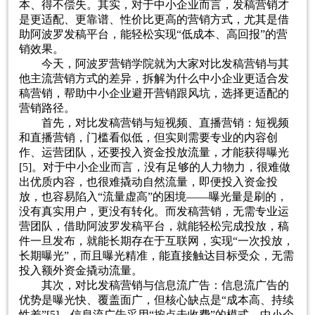
本、得不偿失。其实，对于中小企业而言，发稿营销才
是更适配、更靠谱、性价比更高的营销方式，尤其是借
助阿波罗发稿平台，能轻松实现“低成本、高回报”的营
销效果。
今天，阿波罗营销学院就为大家对比发稿营销与其
他主流营销方式的差异，拆解为什么中小企业更适合发
稿营销，帮助中小企业避开营销跟风坑，选择更适配的
营销路径。
首先，对比发稿营销与短视频、直播营销：短视频
和直播营销，门槛看似低，但实则需要专业的内容创
作、运营团队，还要投入资金投放流量，才能获得曝光
[5]。对于中小企业而言，没有足够的人力物力，很难做
出优质内容，也很难撬动自然流量，即便投入资金投
放，也容易陷入“流量虚高”的困境——曝光量是刷的，
没有真实用户，更没有转化。而发稿营销，无需专业运
营团队，借助阿波罗发稿平台，就能轻松完成投放，稿
件一旦发布，就能长期存在于互联网，实现“一次投放，
长期曝光”，而且曝光精准，能直接触达目标受众，无需
投入额外资金撬动流量。
其次，对比发稿营销与信息流广告：信息流广告的
优势是曝光快、覆盖面广，但核心缺点是“成本高、持续
性差”[5]。信息流广告采用“按点击收费”的模式，中小企